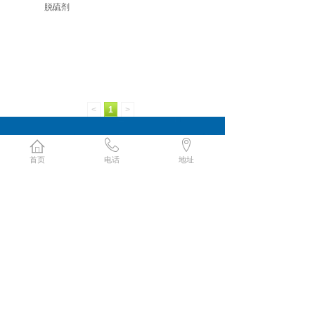
脱硫剂
<
1
>
185-0641-2789
在线留言
首页
电话
地址
联系人：王经理
地 址：济南市长清区创新谷孵化器
邮 箱：18506412789@163.com
网 址：www.sdpengan.cn
城市地图